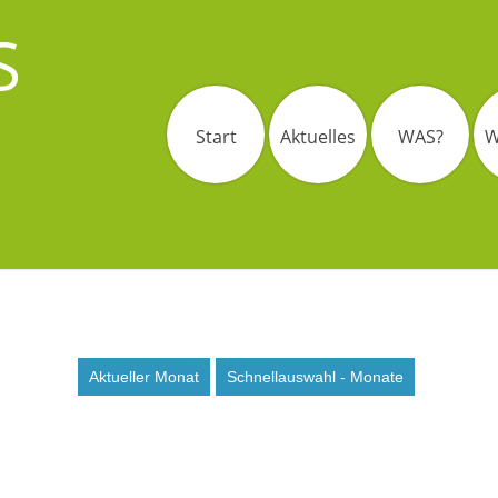
S
Start
Aktuelles
WAS?
W
Aktueller Monat
Schnellauswahl - Monate